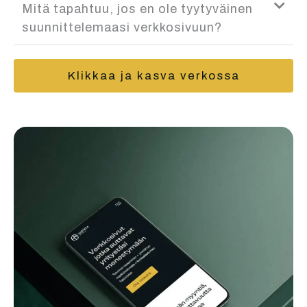
Mitä tapahtuu, jos en ole tyytyväinen
suunnittelemaasi verkkosivuun?
Klikkaa ja kasva verkossa