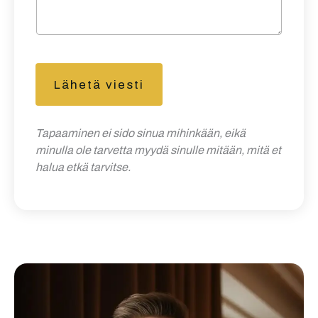
Lähetä viesti
Tapaaminen ei sido sinua mihinkään, eikä
minulla ole tarvetta myydä sinulle mitään, mitä et
halua etkä tarvitse.