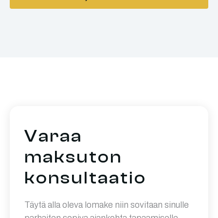
Varaa
maksuton
konsultaatio
Täytä alla oleva lomake niin sovitaan sinulle
parhaiten sopiva ajankohta tapaamiselle.